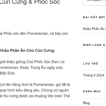
Cún Cưng & Phốc Sóc
kiếm:
BÀI VIẾT MỚI
Khẩu Phần Ăn 
ẹ Phốc sóc đen Pomeranian, và bầy con
BÌNH LUẬN G
– Khẩu Phần Ăn Cho Cún Cưng:
 giới thiệu giống Chó Phốc Sóc Đen; có
LƯU TRỮ
Pomeranian, thuộc Trung Âu ngày xưa;
 Bắc Đức.
Tháng 6 2024
có tên tiếng Anh là Pomeranian, gọi tắt là
ngoại hình siêu đáng yêu. Chúng có nguồn
DANH MỤC
oài thú cưng được ưa chuộng trên toàn Thế
Blog