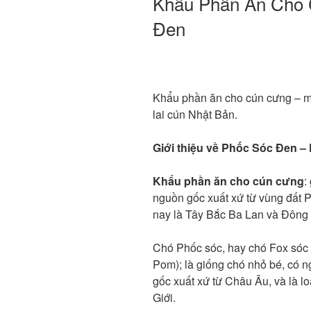
Khẩu Phần Ăn Cho 
Đen
Khẩu phần ăn cho cún cưng – m
lai cún Nhật Bản.
Giới thiệu về Phốc Sóc Đen 
Khẩu phần ăn cho cún cưng
:
nguồn gốc xuất xứ từ vùng đất 
nay là Tây Bắc Ba Lan và Đông
Chó Phốc sóc, hay chó Fox sóc (
Pom); là giống chó nhỏ bé, có 
gốc xuất xứ từ Châu Âu, và là l
Giới.