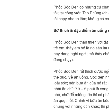
Phốc Sóc Đen có những cú chạy 
tôi; tại công viên Tao Phùng (
tôi chạy nhanh lắm; không có c
Sở thích & đặc điểm ăn uống
Phốc Sóc Đen thân thiện với tất c
trẻ em, thấy em bé là nó sấn lại
hay đang nghỉ ngơi; mà thấy chó 
đang chạy).
Phốc Sóc Đen rất thích được ngồ
thể dục. Về ăn uống, Sóc đen n
loài sóc; nên bữa ăn của nó rất 
nhật ăn chỉ từ 3 – 5 phút là xon
nhỏ, chứ để miếng lớn thì có ph
ăn quẹt nồi. Chính vì bữa ăn ké
chung với những cún khác; thì 