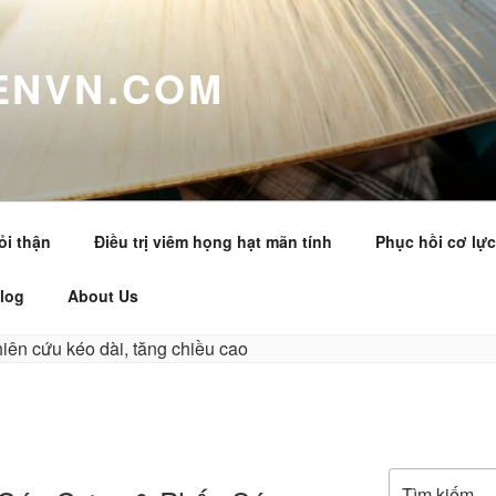
ENVN.COM
sỏi thận
Điều trị viêm họng hạt mãn tính
Phục hồi cơ lự
log
About Us
Tìm