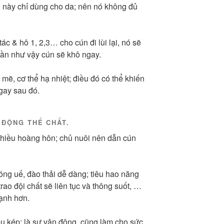
i này chỉ dùng cho da; nên nó không đủ
ác & hô 1, 2,3… cho cún đi lùi lại, nó sẽ
lần như vậy cún sẽ khô ngay.
mẽ, cơ thể hạ nhiệt; điều đó có thể khiến
gay sau đó.
 ĐỘNG THỂ CHẤT.
hiều hoàng hôn; chủ nuôi nên dẫn cún
óng uế, đào thải dễ dàng; tiêu hao năng
trao đội chất sẽ liên tục và thông suốt, …
mạnh hơn.
êu kép; là sự vận động, cũng làm cho sức