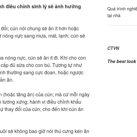
rình điều chỉnh sinh lý sẽ ảnh hưởng
Quá trình nghiê
tại nhà
ay đổi; cún nói chung sẽ ăn ít hơn hoặc
 từ nóng nực sang mưa, mát, lạnh; cún sẽ
CTVN
ua nóng nực, cún sẽ ăn ít đi. Khi cho con
The best look
g cấp đủ sữa cho con bú. Tương tự như
ừ bình thường sang cực đoan, hoặc ngược
ần ăn.
n (hoặc tăng ăn) của cún; mà cứ mỗi ngày
n tương xứng; hành vi điều chỉnh khẩu
sự thay đổi của cún; cho đến khi cún ăn
nuôi sẽ không bao giờ nói thú cưng kén ăn