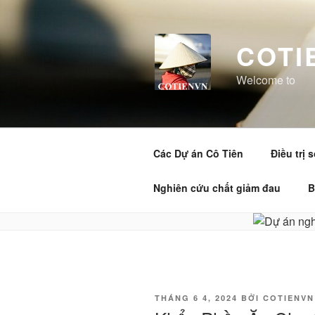
Chuyển
đến
phần
COTI
nội
dung
Welcome to
Các Dự án Cô Tiên
Điều trị 
Nghiên cứu chất giảm đau
B
ĐĂNG
THÁNG 6 4, 2024
BỞI
COTIENVN
TRONG