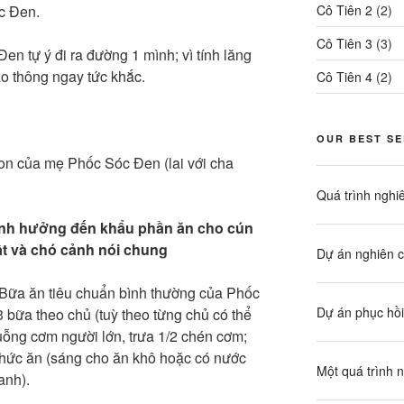
c Đen.
Cô Tiên 2
(2)
Cô Tiên 3
(3)
n tự ý đi ra đường 1 mình; vì tính lăng
ao thông ngay tức khắc.
Cô Tiên 4
(2)
OUR BEST S
on của mẹ Phốc Sóc Đen (lai với cha
Quá trình nghi
, ảnh hưởng đến khẩu phần ăn cho cún
t và chó cảnh nói chung
Dự án nghiên c
 Bữa ăn tiêu chuẩn bình thường của Phốc
Dự án phục hồi
3 bữa theo chủ (tuỳ theo từng chủ có thể
ỗng cơm người lớn, trưa 1/2 chén cơm;
 thức ăn (sáng cho ăn khô hoặc có nước
Một quá trình 
anh).