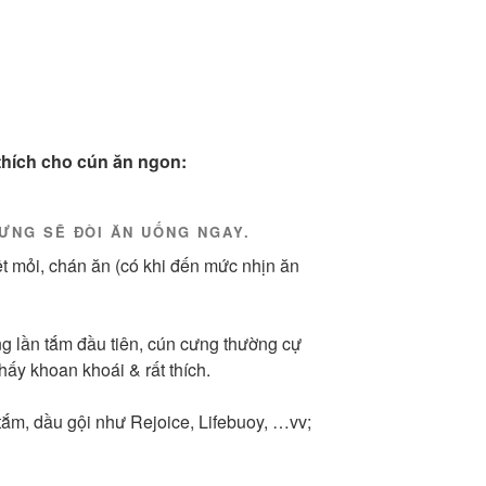
thích cho cún ăn ngon:
ƯNG SẼ ĐÒI ĂN UỐNG NGAY.
ệt mỏi, chán ăn (có khi đến mức nhịn ăn
g lần tắm đầu tiên, cún cưng thường cự
hấy khoan khoái & rất thích.
tắm, dầu gội như Rejoice, Lifebuoy, …vv;