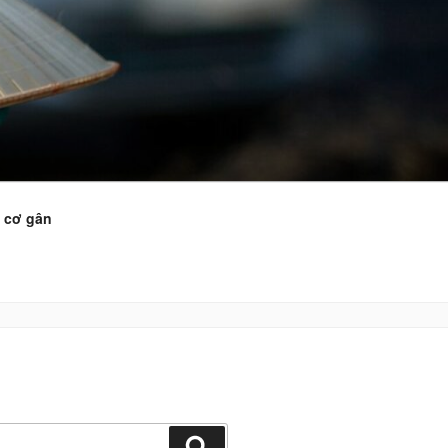
c cơ gân
Tìm