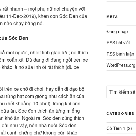
rất nhanh – một phụ nữ nói chuyện với
chiều 11-Dec-2019), khen con Sóc Đen của
META
on nào chạy bằng nó.
Đăng nhập
 của Sóc Đen
RSS bài viết
ả mọi người, nhiệt tình giao lưu; nó thích
RSS bình luận
 ôm xoắn xít. Dù đang đi đang ngồi trên xe
WordPress.org
khác là nó sủa inh ỏi rất thích (dù xe
i trên xe chở đi chơi, hay dẫn đi dạo bộ
hai từng hạt cơm giống như cách ăn của
lâu (hết khoảng 10 phút); trong khi cún
g bữa ăn. Sóc đen thích ăn từng miếng
CATEGORIES
ần khó ăn. Ngoài ra, Sóc đen cũng thích
o dài như vậy, nên nhà nuôi Sóc đen
Cô Tiên 1
(2)
phải canh chừng chứ không cún khác