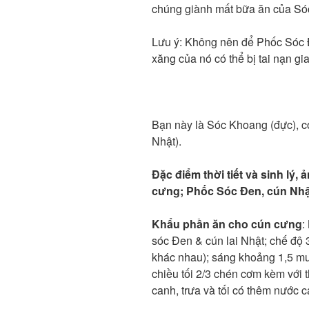
chúng giành mất bữa ăn của Só
Lưu ý: Không nên để Phốc Sóc Đe
xăng của nó có thể bị tai nạn gi
Bạn này là Sóc Khoang (đực), c
Nhật).
Đặc điểm thời tiết và sinh lý
cưng; Phốc Sóc Đen, cún Nhậ
Khẩu phần ăn cho cún cưng
:
sóc Đen & cún lai Nhật; chế độ 
khác nhau); sáng khoảng 1,5 mu
chiều tối 2/3 chén cơm kèm với
canh, trưa và tối có thêm nước c