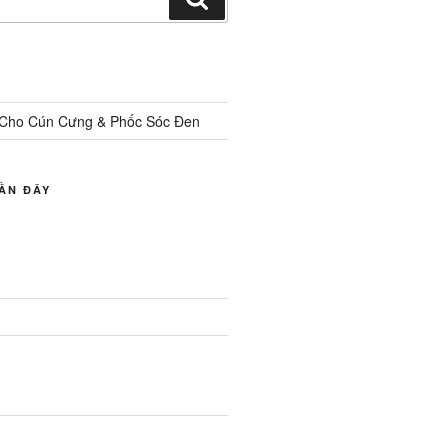
kiếm
Cho Cún Cưng & Phốc Sóc Đen
ẦN ĐÂY