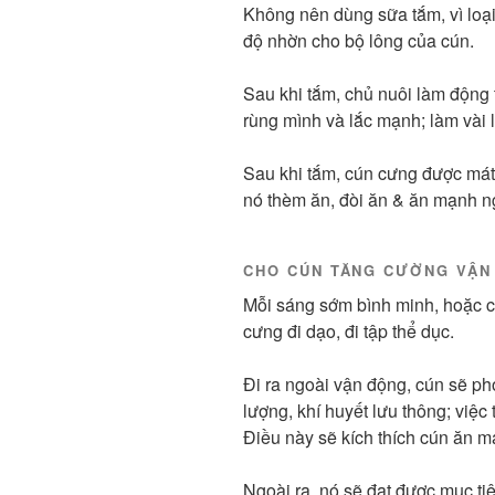
Không nên dùng sữa tắm, vì loạ
độ nhờn cho bộ lông của cún.
Sau khi tắm, chủ nuôi làm động t
rùng mình và lắc mạnh; làm vài 
Sau khi tắm, cún cưng được mát 
nó thèm ăn, đòi ăn & ăn mạnh n
CHO CÚN TĂNG CƯỜNG VẬN
Mỗi sáng sớm bình minh, hoặc c
cưng đi dạo, đi tập thể dục.
Đi ra ngoài vận động, cún sẽ ph
lượng, khí huyết lưu thông; việc 
Điều này sẽ kích thích cún ăn 
Ngoài ra, nó sẽ đạt được mục ti