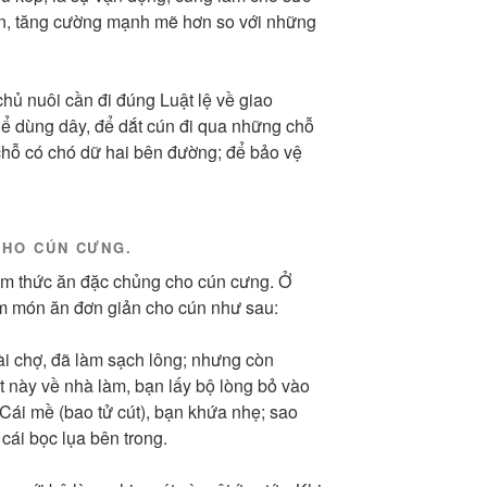
ện, tăng cường mạnh mẽ hơn so với những
chủ nuôi cần đi đúng Luật lệ về giao
thể dùng dây, để dắt cún đi qua những chỗ
chỗ có chó dữ hai bên đường; để bảo vệ
CHO CÚN CƯNG.
làm thức ăn đặc chủng cho cún cưng. Ở
àm món ăn đơn giản cho cún như sau:
ài chợ, đã làm sạch lông; nhưng còn
 này về nhà làm, bạn lấy bộ lòng bỏ vào
. Cái mề (bao tử cút), bạn khứa nhẹ; sao
cái bọc lụa bên trong.