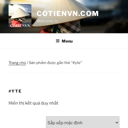
Chuyển
đến
COTIENVN.COM
phần
Welcome to
nội
dung
Menu
Trang chủ
/ Sản phẩm được gắn thẻ “#yte”
#YTE
Hiển thị kết quả duy nhất