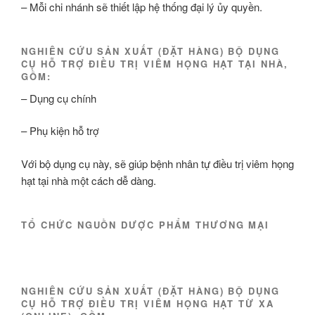
– Mỗi chi nhánh sẽ thiết lập hệ thống đại lý ủy quyền.
NGHIÊN CỨU SẢN XUẤT (ĐẶT HÀNG) BỘ DỤNG
CỤ HỖ TRỢ ĐIỀU TRỊ VIÊM HỌNG HẠT TẠI NHÀ,
GỒM:
– Dụng cụ chính
– Phụ kiện hỗ trợ
Với bộ dụng cụ này, sẽ giúp bệnh nhân tự điều trị viêm họng
hạt tại nhà một cách dễ dàng.
TỔ CHỨC NGUỒN DƯỢC PHẨM THƯƠNG MẠI
NGHIÊN CỨU SẢN XUẤT (ĐẶT HÀNG) BỘ DỤNG
CỤ HỖ TRỢ ĐIỀU TRỊ VIÊM HỌNG HẠT TỪ XA