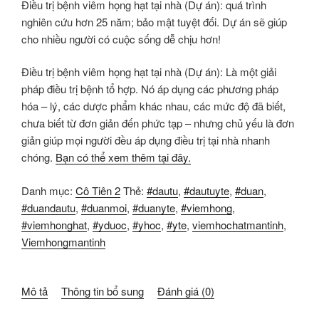
Điều trị bệnh viêm họng hạt tại nhà (Dự án): quá trình
nghiên cứu hơn 25 năm; bảo mật tuyệt đối. Dự án sẽ giúp
cho nhiều người có cuộc sống dễ chịu hơn!
Điều trị bệnh viêm họng hạt tại nhà (Dự án): Là một giải
pháp điều trị bệnh tổ hợp. Nó áp dụng các phương pháp
hóa – lý, các dược phẩm khác nhau, các mức độ đã biết,
chưa biết từ đơn giản đến phức tạp – nhưng chủ yếu là đơn
giản giúp mọi người đều áp dụng điều trị tại nhà nhanh
chóng.
Bạn có thể xem thêm tại đây.
Danh mục:
Cô Tiên 2
Thẻ:
#dautu
,
#dautuyte
,
#duan
,
#duandautu
,
#duanmoi
,
#duanyte
,
#viemhong
,
#viemhonghat
,
#yduoc
,
#yhoc
,
#yte
,
viemhochatmantinh
,
Viemhongmantinh
Mô tả
Thông tin bổ sung
Đánh giá (0)