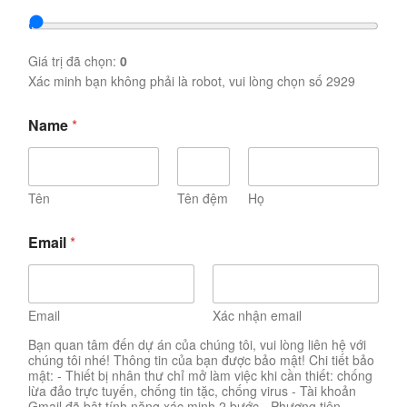
Giá trị đã chọn:
0
Xác minh bạn không phải là robot, vui lòng chọn số 2929
Name
*
Tên
Tên đệm
Họ
Email
*
Email
Xác nhận email
Bạn quan tâm đến dự án của chúng tôi, vui lòng liên hệ với
chúng tôi nhé! Thông tin của bạn được bảo mật! Chi tiết bảo
mật: - Thiết bị nhân thư chỉ mở làm việc khi cần thiết: chống
lừa đảo trực tuyến, chống tin tặc, chống virus - Tài khoản
Gmail đã bật tính năng xác minh 2 bước - Phương tiện