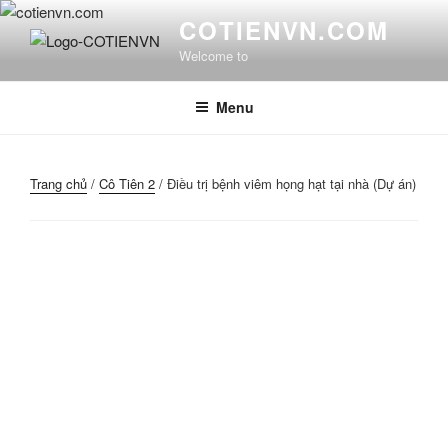
Chuyển
COTIENVN.COM
đến
Welcome to
phần
nội
dung
Menu
Trang chủ
/
Cô Tiên 2
/ Điều trị bệnh viêm họng hạt tại nhà (Dự án)