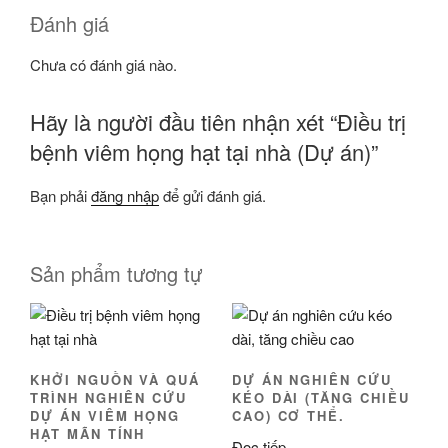
Đánh giá
Chưa có đánh giá nào.
Hãy là người đầu tiên nhận xét “Điều trị
bệnh viêm họng hạt tại nhà (Dự án)”
Bạn phải
đăng nhập
để gửi đánh giá.
Sản phẩm tương tự
KHỞI NGUỒN VÀ QUÁ
DỰ ÁN NGHIÊN CỨU
TRÌNH NGHIÊN CỨU
KÉO DÀI (TĂNG CHIỀU
DỰ ÁN VIÊM HỌNG
CAO) CƠ THỂ.
HẠT MÃN TÍNH
Đọc tiếp