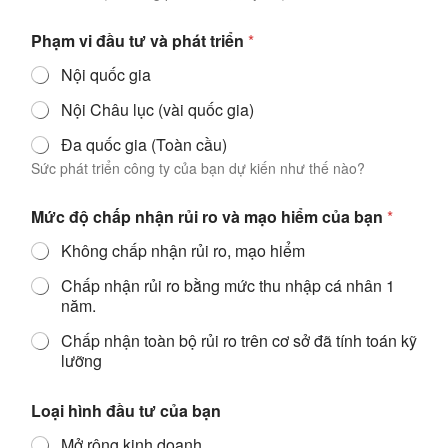
c
Phạm vi đầu tư và phát triển
*
h
ấ
Nội quốc gia
p
L
Nội Châu lục (vài quốc gia)
o
ạ
Đa quốc gia (Toàn cầu)
i
Sức phát triển công ty của bạn dự kiến như thế nào?
c
ủ
a
Mức độ chấp nhận rủi ro và mạo hiểm của bạn
*
Không chấp nhận rủi ro, mạo hiểm
Chấp nhận rủi ro bằng mức thu nhập cá nhân 1
năm.
Chấp nhận toàn bộ rủi ro trên cơ sở đã tính toán kỹ
lưỡng
Loại hình đầu tư của bạn
Mở rộng kinh doanh